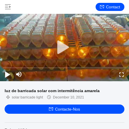
Contact
luz de barricada solar com intermitência amarela
solar barricade light
December 10, 2021
Contacte-Nos