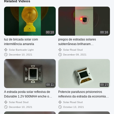
Related Videos
00:10
00:16
luz de bricada solar com
pregos de estradas solares
intermitência amarela
subterrâneas brilharam
sincronizadamente por GPS
Solar Barricade Light
Solar Road Stud
December 10, 2021
December 09, 2021
00:11
00:15
A estrada posta solar reflexiva de
Potencie parafusos prisioneiros
Ddurable 1.2V 600MAH enche o
reflexivos da estrada da economia
amarelo
de 12000mcd 125mm para a estrada
Solar Road Stud
Solar Road Stud
December 10, 2021
October 13, 2021