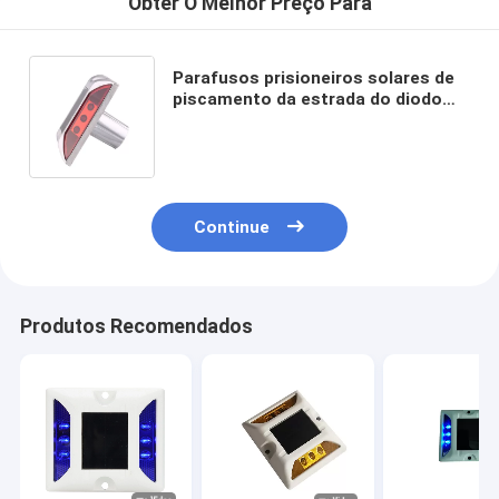
Obter O Melhor Preço Para
Parafusos prisioneiros solares de
piscamento da estrada do diodo
emissor de luz 8000mcd da
resistência UV 105mm com haste
Continue
Produtos Recomendados