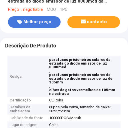
estrada do diodo emissor de luz 8000mcd da
resistência UV 105mm com haste
Preço：negotiable
MOQ：1PC
Melhor preço
contacto
Descrição De Produto
parafusos prisioneiros solares da
estrada do diodo emissor de luz
8000mcd
,
parafusos prisioneiros solares da
Realçar
estrada do diodo emissor de luz de
105mm
,
olhos de gatos vermelhos de 105mm
na estrada
Certificação
CE Rohs
Detalhes da
60pcs pela caixa, tamanho da caixa:
embalagem
38*27*28cm
Habilidade da fonte
100000PCS/Month
Lugar de origem
China