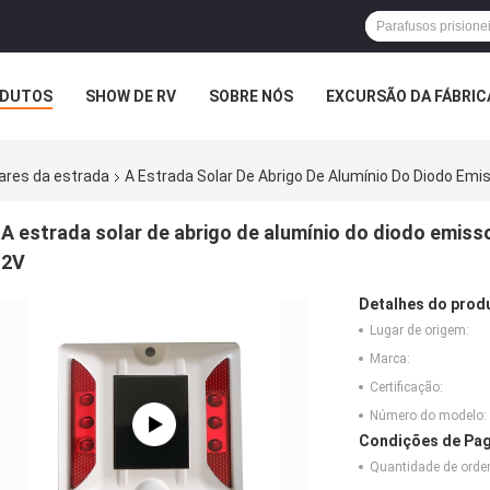
DUTOS
SHOW DE RV
SOBRE NÓS
EXCURSÃO DA FÁBRIC
ASOS
ares da estrada
A Estrada Solar De Abrigo De Alumínio Do Diodo Em
A estrada solar de abrigo de alumínio do diodo emiss
2V
Detalhes do prod
Lugar de origem:
Marca:
Certificação:
Número do modelo:
Condições de Pag
Quantidade de ord