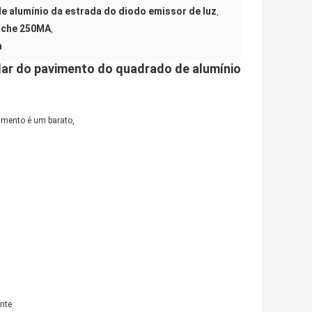
de alumínio da estrada do diodo emissor de luz
,
enche 250MA
,
a
lar do pavimento do quadrado de alumínio
imento é um barato,
ente