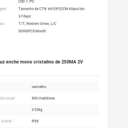
USD 7 /PC
agem:
Tamanho de CTN: 66*29*22CM 60pcs/ctn
3-7days
to:
T/T, Western Union, L/C
50000PCS/Month
 luz enche mono cristalino de 250MA 2V
vermelho
cia visual:
800 medidores
0.55kg
 o nível:
IP68