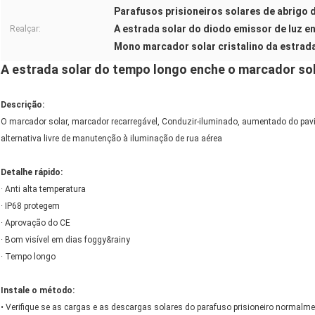
Parafusos prisioneiros solares de abrigo 
A estrada solar do diodo emissor de luz 
Realçar:
Mono marcador solar cristalino da estrad
A estrada solar do tempo longo enche o marcador so
Descrição:
O marcador solar, marcador recarregável, Conduzir-iluminado, aumentado do pav
alternativa livre de manutenção à iluminação de rua aérea
Detalhe rápido:
· Anti alta temperatura
· IP68 protegem
· Aprovação do CE
· Bom visível em dias foggy&rainy
· Tempo longo
Instale o método:
• Verifique se as cargas e as descargas solares do parafuso prisioneiro normalm