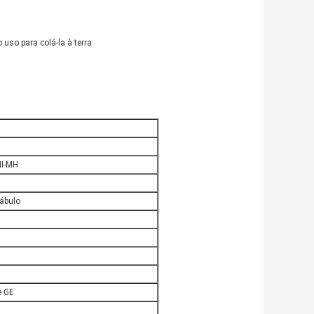
 uso para colá-la à terra
NI-MH
tábulo
e GE