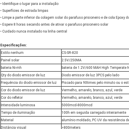
• Identifique o lugar para a instalação
• Superfícies de estrada limpas
• Limpe a parte inferior da colagem solar do parafuso prisioneiro e de cola Epoxy do
• Espere 8 horas secando antes de ativar o parafuso prisioneiro solar
• Cuidado nunca instalado na linha central
Especificações:
Estilo nenhum
CS-SR-820
Painel solar
2.5V/250MA
bateria Ni-mh
bateria de 1.2V/600 MAH High Temperate 
Qty do diodo emissor de luz
Diodo emissor de luz 3PCS pelo lado
Frequência do diodo emissor de luz
Piscado para 90times pelo minuto ou o es
Cor do diodo emissor de luz
Vermelho, amarelo, branco, azul, verde
Cor do refletor
Vermelho, amarelo, branco, azul, verde
Intensidade luminosa
5000mcd-8000mcd
Tempo de iluminação
100h em seguida carregado inteiramente
Material
alumínio moldado, PC UV da resistência d
Distância visual
>800meters