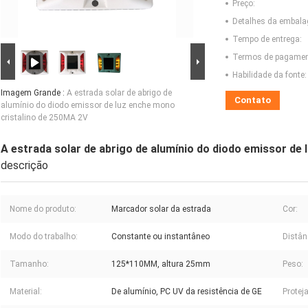
Preço:
Detalhes da embal
Tempo de entrega:
Termos de pagamen
Habilidade da fonte:
Imagem Grande :
A estrada solar de abrigo de
Contato
alumínio do diodo emissor de luz enche mono
cristalino de 250MA 2V
A estrada solar de abrigo de alumínio do diodo emissor de
descrição
Nome do produto:
Marcador solar da estrada
Cor:
Modo do trabalho:
Constante ou instantâneo
Distân
Tamanho:
125*110MM, altura 25mm
Peso:
Material:
De alumínio, PC UV da resistência de GE
Proteja