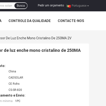
Pedir um orçamento
Busca
|
Portuguese
A
CONTROLE DA QUALIDADE
CONTACTE-NOS
issor De Luz Enche Mono Cristalino De 250MA 2V
or de luz enche mono cristalino de 250MA
uto:
China
CADSOLAR
CE Rohs
CS-SR-820
amento e Envio:
em mínima:
1PC