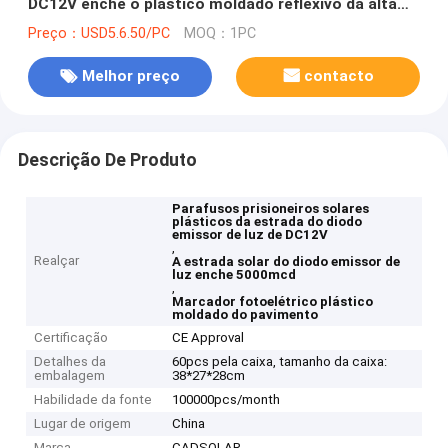
DC12V enche o plástico moldado reflexivo da alta
intensidade 5000mcd
Preço：USD5.6.50/PC
MOQ：1PC
Melhor preço
contacto
Descrição De Produto
Parafusos prisioneiros solares
plásticos da estrada do diodo
emissor de luz de DC12V
,
Realçar
A estrada solar do diodo emissor de
luz enche 5000mcd
,
Marcador fotoelétrico plástico
moldado do pavimento
Certificação
CE Approval
Detalhes da
60pcs pela caixa, tamanho da caixa:
embalagem
38*27*28cm
Habilidade da fonte
100000pcs/month
Lugar de origem
China
Marca
CADSOLAR